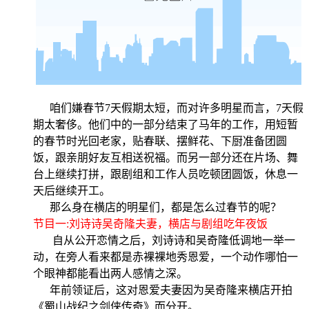
咱们嫌春节7天假期太短，而对许多明星而言，7天假
期太奢侈。他们中的一部分结束了马年的工作，用短暂
的春节时光回老家，贴春联、摆鲜花、下厨准备团圆
饭，跟亲朋好友互相送祝福。而另一部分还在片场、舞
台上继续打拼，跟剧组和工作人员吃顿团圆饭，休息一
天后继续开工。
那么身在横店的明星们，都是怎么过春节的呢？
节目一:刘诗诗吴奇隆夫妻，横店与剧组吃年夜饭
自从公开恋情之后，刘诗诗和吴奇隆低调地一举一
动，在旁人看来都是赤裸裸地秀恩爱，一个动作哪怕一
个眼神都能看出两人感情之深。
年前领证后，这对恩爱夫妻因为吴奇隆来横店开拍
《蜀山战纪之剑侠传奇》而分开。