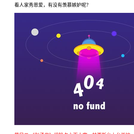
看人家秀恩爱，有没有羡慕嫉妒呢？