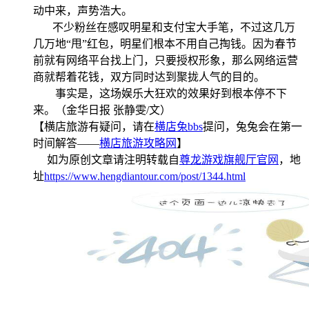
动中来，声势浩大。
不少粉丝在感叹明星和支付宝大手笔，不过这几万
几万地“甩”红包，明星们根本不用自己掏钱。因为春节
前就有网络平台找上门，只要授权形象，那么网络运营
商就帮着花钱，双方同时达到聚拢人气的目的。
事实是，这场娱乐大狂欢的效果好到根本停不下
来。（金华日报 张静雯/文）
【横店旅游有疑问，请在
横店兔bbs
提问，兔兔会在第一
时间解答——
横店旅游攻略网
】
如为原创文章请注明转载自
尊龙游戏旗舰厅官网
，地
址
https://www.hengdiantour.com/post/1344.html