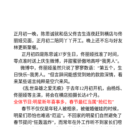
正月初一晚，陈思诚就和岳父佟吉生连夜赶到横店与佟
丽娅见面，正月初二陪同丫丫开工。晚上还不忘与好友
林更新聚餐。
正月初四是陈思诚37岁生日，佟丽娅找准了时间，
零点准时送上庆生微博，并甜蜜骄傲地高呼“我男人”。
微博中，佟丽娅虽然只说了寥寥数语：“第五个，生
日快乐~我男人。”但言辞间能感觉到她的款款深情，看
来某些谣言纯粹是空穴来风。
《乱世枭雄之爱无痕》于去年12月初开机，由杨烁、
佟丽娅等主演，将会在横店拍摄长达4个月。
全体节目:明星新年喜事多，春节最红当属“抢红包”
春节不仅仅是年轻人被相亲，被催婚催娃的时候，
明星们恐怕也难逃“厄运”。不回家的明星们自然避免了
春节提问“狂轰滥炸”，而常年在外工作听不到家长们唠