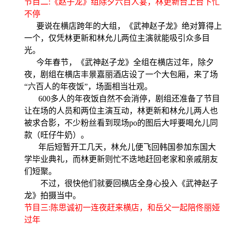
节目二:《赵子龙》组除夕六百人宴，林更新台上台下忙
不停
要说在横店跨年的大组，《武神赵子龙》绝对算得上
一个，仅凭林更新和林允儿两位主演就能吸引众多目
光。
今年春节，《武神赵子龙》全组在横店过年，除夕
夜，剧组在横店丰景嘉丽酒店设了一个大包厢，来了场
“六百人的年夜饭”，场面相当壮观。
600多人的年夜饭自然不会消停，剧组还准备了节目
让在场的人员和两位主演互动，林更新和林允儿两人也
被求合影，不少粉丝看到现场po的图后大呼要喝允儿同
款（旺仔牛奶）。
年后短暂开工几天，林允儿便飞回韩国参加东国大
学毕业典礼，而林更新则忙不迭地赶回老家和亲戚朋友
们短聚。
不过，很快他们就要回横店全身心投入《武神赵子
龙》拍摄当中。
节目三:陈思诚初一连夜赶来横店，和岳父一起陪佟丽娅
过年