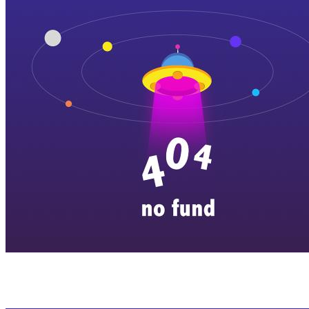
横店剧组新闻
|
旅游百问
|
群演攻略
|
横漂人物
|
横国八卦
|
怎么去
特色店铺
|
明星见面会
|
景区介绍
|
往期剧组动态
|
游玩建议
|
东阳