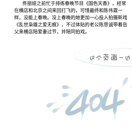
佟丽娅之前忙于排练春晚节目《国色天香》，经常
在横店和北京之间来回打飞的，可惜最终和陈伟霆一
样，没能上春晚。没上春晚的她更加一心投入拍摄新戏
《乱世枭雄之爱无痕》，不过体贴的老公陈思诚带着岳
父来横店陪爱妻过节，并陪同拍戏。