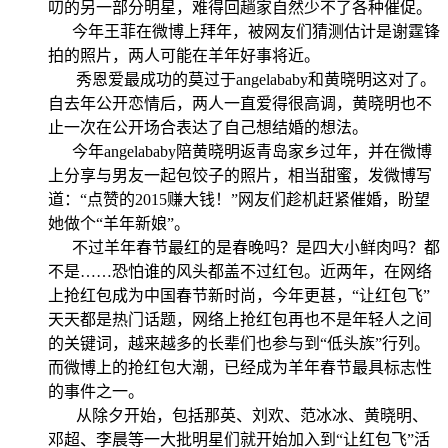
叨的另一部分明星，难得回趟家自然少不了各种催促。
今年王菲在微博上拜年，被网友们猜测估计是谢霆锋
拍的照片，两人可能在羊年好事将近。
秀恩爱最成功的莫过于angelababy和黄晓明这对了。
自去年公开恋情后，两人一直爱得很高调，黄晓明也不
止一次在公开场合表达了自己想结婚的想法。
今年angelababy陪黄晓明返青岛家乡过年，并在微博
上分享与男友一起包饺子的照片，相当甜蜜，发微博写
道：“点赞的2015赚大钱！”网友们趁机赶紧催婚，盼望
她做个“羊年新娘”。
不过羊年春节最红的是春晚吗？是四大小鲜肉吗？都
不是……恐怕谁的风头都盖不过红包。近两年，在网络
上抢红包成为中国春节新时尚，今年更甚，“让红包飞”
天天都是热门话题，网络上抢红包再也不是年轻人之间
的关键词，越来越多的长辈们也参与到“低头族”行列。
而微博上的抢红包大潮，已经成为羊年春节最具标志性
的事件之一。
从除夕开始，包括那英、刘欢、范冰冰、黄晓明、
邓超、李晨等一大批明星们就开始加入到“让红包飞”活