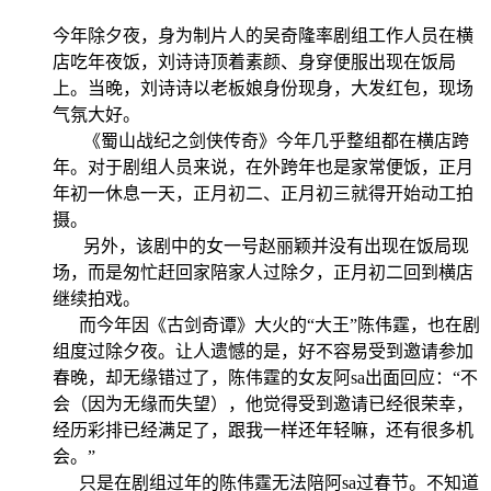
今年除夕夜，身为制片人的吴奇隆率剧组工作人员在横
店吃年夜饭，刘诗诗顶着素颜、身穿便服出现在饭局
上。当晚，刘诗诗以老板娘身份现身，大发红包，现场
气氛大好。
《蜀山战纪之剑侠传奇》今年几乎整组都在横店跨
年。对于剧组人员来说，在外跨年也是家常便饭，正月
年初一休息一天，正月初二、正月初三就得开始动工拍
摄。
另外，该剧中的女一号赵丽颖并没有出现在饭局现
场，而是匆忙赶回家陪家人过除夕，正月初二回到横店
继续拍戏。
而今年因《古剑奇谭》大火的“大王”陈伟霆，也在剧
组度过除夕夜。让人遗憾的是，好不容易受到邀请参加
春晚，却无缘错过了，陈伟霆的女友阿sa出面回应：“不
会（因为无缘而失望），他觉得受到邀请已经很荣幸，
经历彩排已经满足了，跟我一样还年轻嘛，还有很多机
会。”
只是在剧组过年的陈伟霆无法陪阿sa过春节。不知道