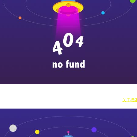
|
横漂人物
|
横国八卦
|
怎么去横店
|
横店本地新闻
|
东阳街头巷闻
|
国内
往期剧组动态
|
游玩建议
|
东阳车站时刻
|
横店车站时刻
关于横