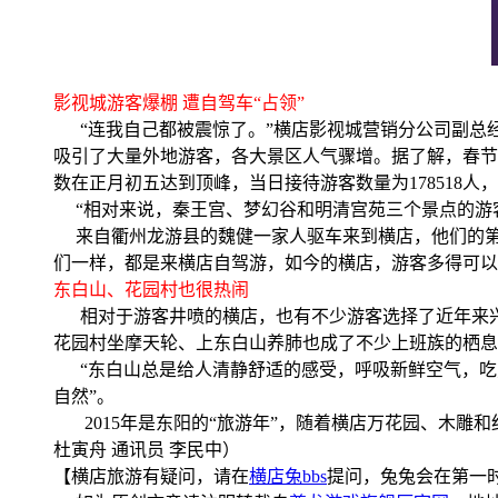
影视城游客爆棚 遭自驾车“占领”
“连我自己都被震惊了。”横店影视城营销分公司副总经
吸引了大量外地游客，各大景区人气骤增。据了解，春节黄金周
数在正月初五达到顶峰，当日接待游客数量为178518人，
“相对来说，秦王宫、梦幻谷和明清宫苑三个景点的游客
来自衢州龙游县的魏健一家人驱车来到横店，他们的第一
们一样，都是来横店自驾游，如今的横店，游客多得可以
东白山、花园村也很热闹
相对于游客井喷的横店，也有不少游客选择了近年来兴
花园村坐摩天轮、上东白山养肺也成了不少上班族的栖息胜地
“东白山总是给人清静舒适的感受，呼吸新鲜空气，吃点
自然”。
2015年是东阳的“旅游年”，随着横店万花园、木雕
杜寅舟 通讯员 李民中）
【横店旅游有疑问，请在
横店兔bbs
提问，兔兔会在第一