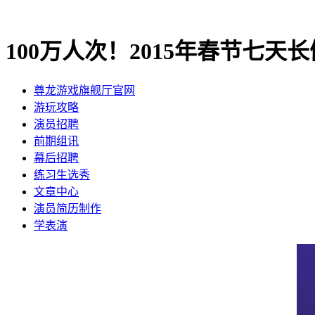
100万人次！2015年春节七
尊龙游戏旗舰厅官网
​游玩攻略
​演员招聘
​前期组讯
​幕后招聘
​练习生选秀
文章中心
演员简历制作
学表演