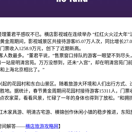
理董君平感叹不已。横店影视城在连续举办 “红红火火过大年”
期间，影视城景区共接待游客85.07万人次，同比增长27.08%；
门票收入1258.9万元，创下了近期新高。
人数最多。”董君平说，“售票窗口排队的游客一眼望不到尽头
站是明清宫苑。万万没想到，还未“入宫”，却在明清宫苑门前
和上海北京相比了。”
起的花园村和东白山景区。随着旅游大环境和人们出行方式、过
。据统计，春节黄金周期间花园村接待游客15311人，门票收入6
农家菜，看看风景，忙碌了一年的身体也得到了放松。”和拥挤
和红木家具游、明清古宅游、横锦创作休闲小镇的稳步推进，东
时间解答——
横店旅游攻略网
】