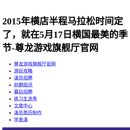
2015年横店半程马拉松时间定
了，就在5月17日横国最美的季
节-尊龙游戏旗舰厅官网
尊龙游戏旗舰厅官网
​游玩攻略
​演员招聘
​前期组讯
​幕后招聘
​练习生选秀
文章中心
演员简历制作
学表演