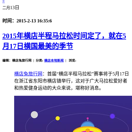
»
13日
二月
时间：2015-2-13 16:35:6
2015年横店半程马拉松时间定了，就在5
月17日横国最美的季节
编辑：横店兔旅行网 | 分类:
横店本地新闻
| 浏览:
横店兔旅行网
：首届“横店半程马拉松”赛事将于5月17日
在浙江省东阳市横店镇举行，这对于广大马拉松爱好者
和热爱健身运动的大众来说，堪称好消息。