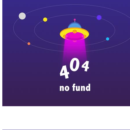
横店剧组新闻
|
旅游百问
|
群演攻略
|
横漂人物
|
横国八卦
|
怎么去
特色店铺
|
明星见面会
|
景区介绍
|
往期剧组动态
|
游玩建议
|
东阳