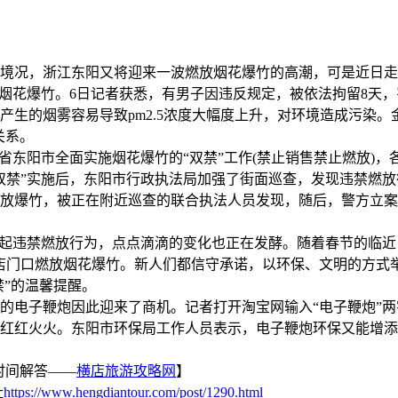
境况，浙江东阳又将迎来一波燃放烟花爆竹的高潮，可是近日走
烟花爆竹。6日记者获悉，有男子因违反规定，被依法拘留8天，罚
的烟雾容易导致pm2.5浓度大幅度上升，对环境造成污染。
关系。
东阳市全面实施烟花爆竹的“双禁”工作(禁止销售禁止燃放)，
双禁”实施后，东阳市行政执法局加强了街面巡查，发现违禁燃
爆竹，被正在附近巡查的联合执法人员发现，随后，警方立案
起违禁燃放行为，点点滴滴的变化也正在发酵。随着春节的临近
店门口燃放烟花爆竹。新人们都信守承诺，以环保、文明的方式
禁”的温馨提醒。
子鞭炮因此迎来了商机。记者打开淘宝网输入“电子鞭炮”两字
是红红火火。东阳市环保局工作人员表示，电子鞭炮环保又能增添
时间解答——
横店旅游攻略网
】
址
https://www.hengdiantour.com/post/1290.html