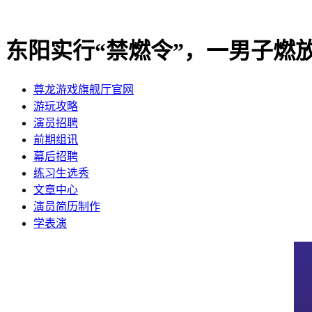
东阳实行“禁燃令”，一男子燃
尊龙游戏旗舰厅官网
​游玩攻略
​演员招聘
​前期组讯
​幕后招聘
​练习生选秀
文章中心
演员简历制作
学表演