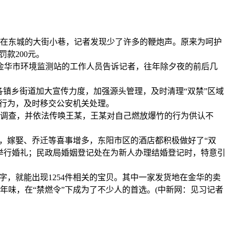
在东城的大街小巷，记者发现少了许多的鞭炮声。原来为呵护
款200元。
金华市环境监测站的工作人员告诉记者，往年除夕夜的前后几
各镇乡街道加大宣传力度，加强源头管理，及时清理“双禁”区域
放行为，及时移交公安机关处理。
调查，并依法传唤王某，王某对自己燃放爆竹的行为供认不
，嫁娶、乔迁等喜事增多，东阳市区的酒店都积极做好了“双
举行婚礼；民政局婚姻登记处在为新人办理结婚登记时，特意引
，就能出现1254件相关的宝贝。其中一家发货地在金华的卖
年味，在“禁燃令”下成为了不少人的首选。(中新网：见习记者