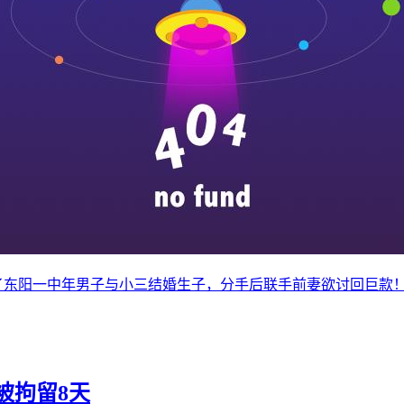
了
东阳一中年男子与小三结婚生子，分手后联手前妻欲讨回巨款！
被拘留8天