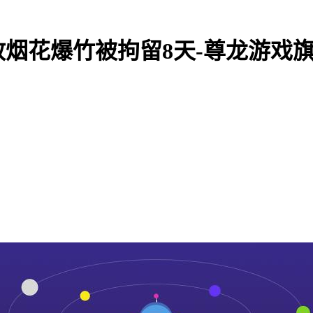
放烟花爆竹被拘留8天-尊龙游戏