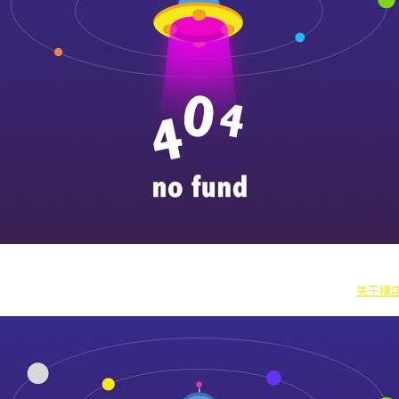
|
横漂人物
|
横国八卦
|
怎么去横店
|
横店本地新闻
|
东阳街头巷闻
|
国内
往期剧组动态
|
游玩建议
|
东阳车站时刻
|
横店车站时刻
关于横