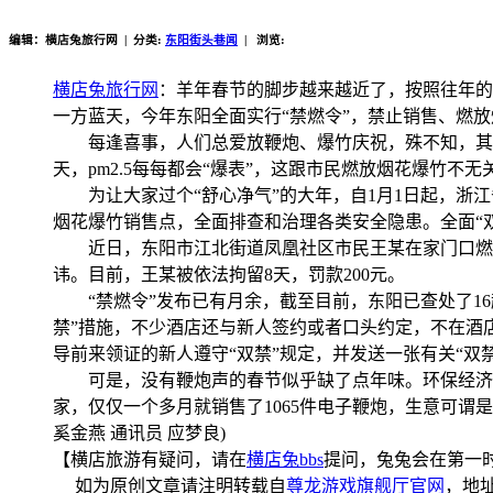
编辑：横店兔旅行网 | 分类:
东阳街头巷闻
| 浏览:
横店兔旅行网
：羊年春节的脚步越来越近了，按照往年的
一方蓝天，今年东阳全面实行“禁燃令”，禁止销售、燃放
每逢喜事，人们总爱放鞭炮、爆竹庆祝，殊不知，其产生
天，pm2.5每每都会“爆表”，这跟市民燃放烟花爆竹不无
为让大家过个“舒心净气”的大年，自1月1日起，浙江省
烟花爆竹销售点，全面排查和治理各类安全隐患。全面“
近日，东阳市江北街道凤凰社区市民王某在家门口燃放
讳。目前，王某被依法拘留8天，罚款200元。
“禁燃令”发布已有月余，截至目前，东阳已查处了16
禁”措施，不少酒店还与新人签约或者口头约定，不在酒
导前来领证的新人遵守“双禁”规定，并发送一张有关“双
可是，没有鞭炮声的春节似乎缺了点年味。环保经济的电
家，仅仅一个多月就销售了1065件电子鞭炮，生意可谓
奚金燕 通讯员 应梦良)
【横店旅游有疑问，请在
横店兔bbs
提问，兔兔会在第一
如为原创文章请注明转载自
尊龙游戏旗舰厅官网
，地