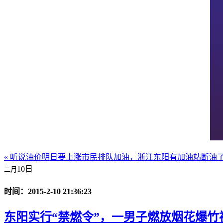
« 听说油价明日要上涨市民排队加油，浙江东阳有加油站断油
10日
二月
时间：2015-2-10 21:36:23
东阳实行“禁燃令”，一男子燃放烟花爆竹