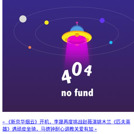
« 《新京华烟云》开机，李晟再度挑战赵薇演姚木兰
《匹夫英
雄》遇顽皮坐骑，马德钟耐心调教关爱有加 »