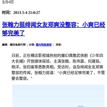
4日
五月
时间：2013-5-4 21:0:27
张翰力挺绯闻女友郑爽没整容：小爽已经
够完美了
编辑：横店兔旅行网 | 分类:
圈内明星娱闻
| 浏览:
日前，正在横店影视城热拍的魔幻偶像武侠剧《少年四
大名捕》开放媒体探班，主演张翰、陈伟霆、何晟铭、
杨洋、张钧甯等悉数亮相。受访时，谈及绯闻女友郑爽
整容的传闻，张翰力挺道：“小爽已经足够完美了，不需
要去整容。”