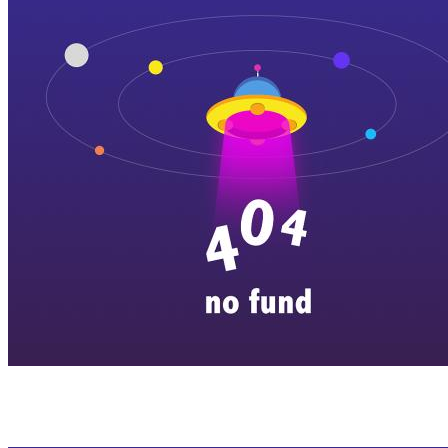
横店剧组新闻
|
旅游百问
|
群演攻略
|
横漂人物
|
横国八卦
|
怎么去
特色店铺
|
明星见面会
|
景区介绍
|
往期剧组动态
|
游玩建议
|
东阳