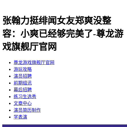
张翰力挺绯闻女友郑爽没整
容：小爽已经够完美了-尊龙游
戏旗舰厅官网
尊龙游戏旗舰厅官网
​游玩攻略
​演员招聘
​前期组讯
​幕后招聘
​练习生选秀
文章中心
演员简历制作
学表演