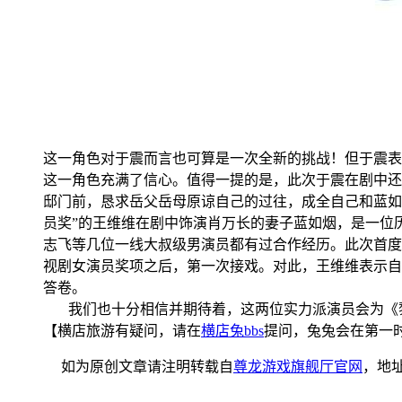
这一角色对于震而言也可算是一次全新的挑战！但于震表
这一角色充满了信心。值得一提的是，此次于震在剧中还
邸门前，恳求岳父岳母原谅自己的过往，成全自己和蓝如
员奖”的王维维在剧中饰演肖万长的妻子蓝如烟，是一位
志飞等几位一线大叔级男演员都有过合作经历。此次首度
视剧女演员奖项之后，第一次接戏。对此，王维维表示自
答卷。
我们也十分相信并期待着，这两位实力派演员会为《
【横店旅游有疑问，请在
横店兔bbs
提问，兔兔会在第一
如为原创文章请注明转载自
尊龙游戏旗舰厅官网
，地