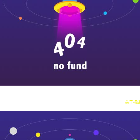
|
横漂人物
|
横国八卦
|
怎么去横店
|
横店本地新闻
|
东阳街头巷闻
|
国内
往期剧组动态
|
游玩建议
|
东阳车站时刻
|
横店车站时刻
关于横