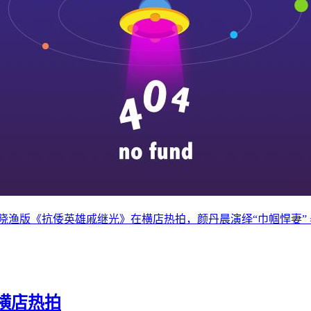
晓渔版《抗倭英雄戚继光》在横店热拍，颜丹晨演绎“巾帼悍妻” 
横店热拍