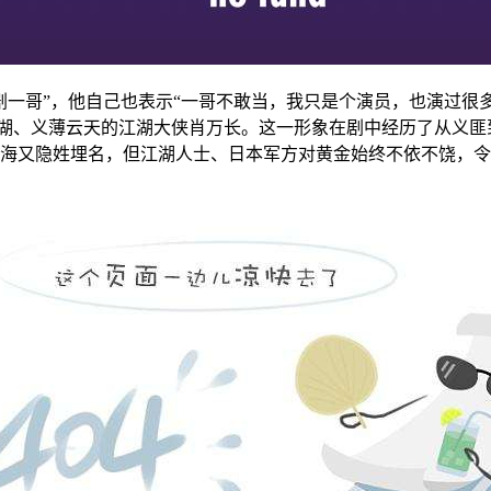
剧一哥”，他自己也表示“一哥不敢当，我只是个演员，也演过很
、义薄云天的江湖大侠肖万长。这一形象在剧中经历了从义匪
海又隐姓埋名，但江湖人士、日本军方对黄金始终不依不饶，令