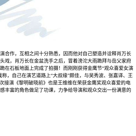
演合作，互相之间十分熟悉，因而他对自己塑造并诠释肖万长
头戏，肖万长在金盆洗手之后，冒着滂沱大雨跪拜与岳父家府
跪在石板地面上完成了拍摄！而刚刚获得金鹰节“观众喜爱女演
称，自己在演艺道路上“大叔缘”颇佳，与吴秀波、张嘉译、王
此次接演《黎明破晓前》也是王维维在荣获金鹰奖观众喜爱的电
感丰富的角色做足了功课，力争给导演和观众交出一份满意的