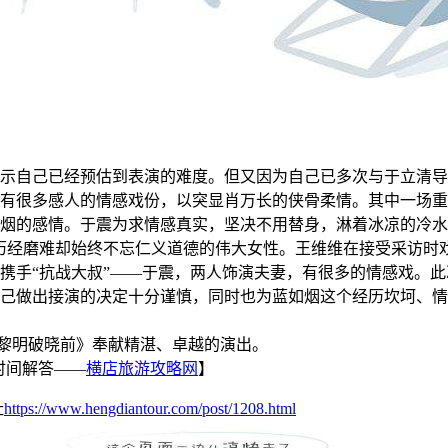
示自己已经预估到表演的难度。但又因为自己已多次与于立清导
有很多感人的情感戏份，以突显肖万长的侠骨柔情。其中一场重
烟的感情。于震为求情感真实，坚决不用替身，淋着冰凉的冷水
历经磨难却始终不忘仁义道德的伟大女性。王维维在接受采访时戏
携手“抗战大叔”——于震，两人饰演夫妻，有很多的情感戏。
己做出接演的决定十分谨慎，同时也为蓝如烟这个经历坎坷、情
黎明破晓前》奉献精湛、卓越的演出。
时间解答——
横店旅游攻略网
】
址
https://www.hengdiantour.com/post/1208.html