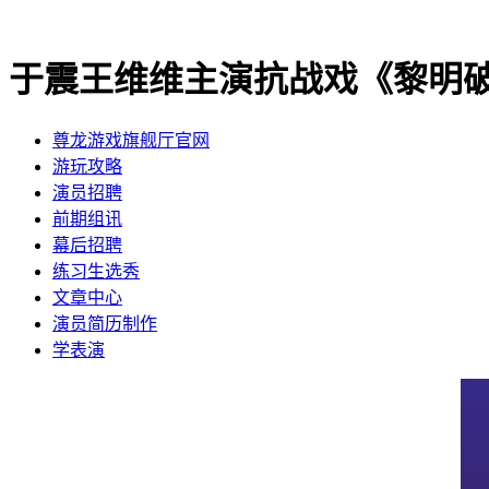
于震王维维主演抗战戏《黎明破
尊龙游戏旗舰厅官网
​游玩攻略
​演员招聘
​前期组讯
​幕后招聘
​练习生选秀
文章中心
演员简历制作
学表演