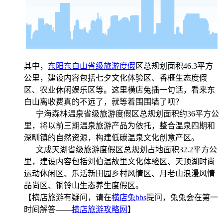
其中，
东阳东白山省级旅游度假
区总规划面积46.3平方
公里，建设内容包括七夕文化体验区、香榧生态度假
区、农业休闲娱乐区等。这里横店兔插一句话，看来东
白山离收费真的不远了，就等着围围墙了呗？
宁海森林温泉省级旅游度假区总规划面积约36平方公
里，将以前三期温泉旅游产品为依托，整合温泉四期和
深甽镇的自然资源，构建低碳温泉文化创意产区。
文成天湖省级旅游度假区总规划占地面积32.2平方公
里，建设内容包括刘伯温故里文化体验区、天顶湖时尚
运动休闲区、乐活新田园乡村风情区、月老山浪漫风情
品尚区、铜铃山生态养生度假区。
【横店旅游有疑问，请在
横店兔bbs
提问，兔兔会在第一
时间解答——
横店旅游攻略网
】