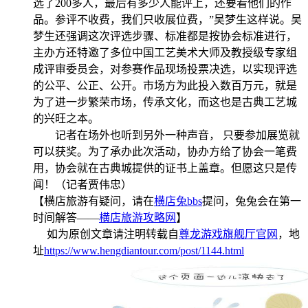
选了200多人，最后有多少人能评上，还要看他们的作
品。参评不收费，我们只收展位费，”吴梦生这样说。吴
梦生还强调这次评选步骤、标准都是按协会标准进行，
主办方还特邀了多位中国工艺美术大师及教授级专家组
成评审委员会，对参赛作品现场投票决选，以实现评选
的公平、公正、公开。市场方为此投入数百万元，就是
为了进一步繁荣市场，传承文化，而这也是古典工艺城
的兴旺之本。
记者在场外也听到另外一种声音， 只要参加展览就
可以获奖。为了承办此次活动，协办方给了协会一笔费
用，协会就在古典城提供的证书上盖章。但愿这只是传
闻！（记者贾伟忠）
【横店旅游有疑问，请在
横店兔bbs
提问，兔兔会在第一
时间解答——
横店旅游攻略网
】
如为原创文章请注明转载自
尊龙游戏旗舰厅官网
，地
址
https://www.hengdiantour.com/post/1144.html