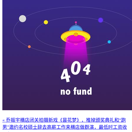
« 乔振宇横店闭关拍摄新戏《昙花梦》，推掉颁奖典礼和“跑
男”邀约
名校硕士辞去高薪工作来横店做群演，最低时工资收