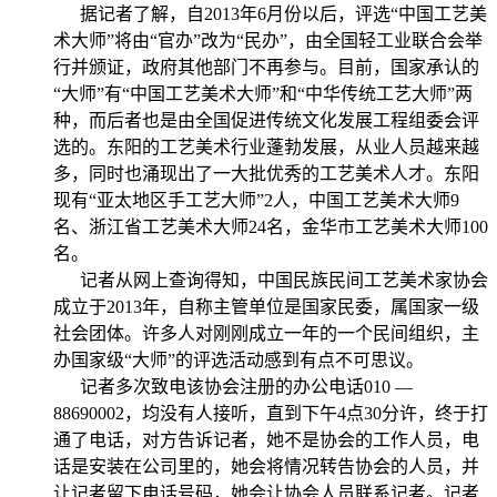
据记者了解，自2013年6月份以后，评选“中国工艺美
术大师”将由“官办”改为“民办”，由全国轻工业联合会举
行并颁证，政府其他部门不再参与。目前，国家承认的
“大师”有“中国工艺美术大师”和“中华传统工艺大师”两
种，而后者也是由全国促进传统文化发展工程组委会评
选的。东阳的工艺美术行业蓬勃发展，从业人员越来越
多，同时也涌现出了一大批优秀的工艺美术人才。东阳
现有“亚太地区手工艺大师”2人，中国工艺美术大师9
名、浙江省工艺美术大师24名，金华市工艺美术大师100
名。
记者从网上查询得知，中国民族民间工艺美术家协会
成立于2013年，自称主管单位是国家民委，属国家一级
社会团体。许多人对刚刚成立一年的一个民间组织，主
办国家级“大师”的评选活动感到有点不可思议。
记者多次致电该协会注册的办公电话010 —
88690002，均没有人接听，直到下午4点30分许，终于打
通了电话，对方告诉记者，她不是协会的工作人员，电
话是安装在公司里的，她会将情况转告协会的人员，并
让记者留下电话号码，她会让协会人员联系记者。记者