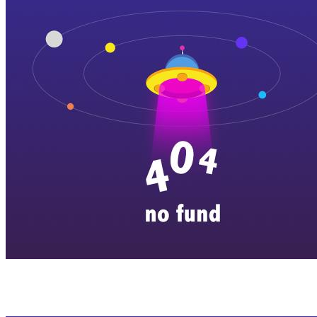
横店剧组新闻
|
旅游百问
|
群演攻略
|
横漂人物
|
横国八卦
|
怎么去
特色店铺
|
明星见面会
|
景区介绍
|
往期剧组动态
|
游玩建议
|
东阳