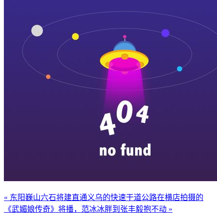
« 东阳巍山六石将建直通义乌的快速干道公路
在横店拍摄的
《武媚娘传奇》将播，范冰冰胖到张丰毅抱不动 »