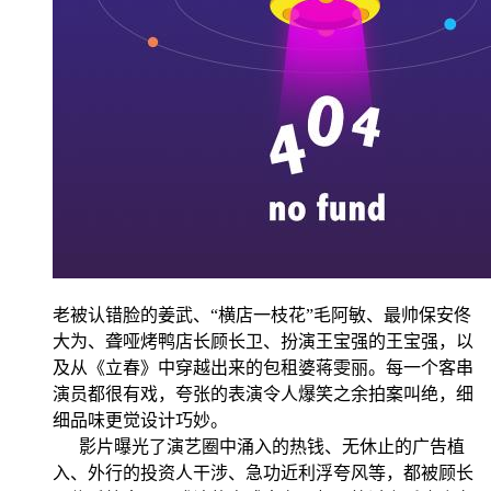
老被认错脸的姜武、“横店一枝花”毛阿敏、最帅保安佟
大为、聋哑烤鸭店长顾长卫、扮演王宝强的王宝强，以
及从《立春》中穿越出来的包租婆蒋雯丽。每一个客串
演员都很有戏，夸张的表演令人爆笑之余拍案叫绝，细
细品味更觉设计巧妙。
影片曝光了演艺圈中涌入的热钱、无休止的广告植
入、外行的投资人干涉、急功近利浮夸风等，都被顾长