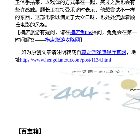
卫信手拈来，以戏谑的方式串在一起，笑过之后也会有
些许感触。顾长卫在接受采访时表示，他想尝试不一样
的东西，这部电影既满足了大众口味，也处处流露着顾
氏电影的风格。
【横店旅游有疑问，请在
横店兔bbs
提问，兔兔会在第一
时间解答——
横店旅游攻略网
】
如为原创文章请注明转载自
尊龙游戏旗舰厅官网
，地
址
https://www.hengdiantour.com/post/1134.html
【百宝箱】