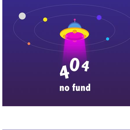
横店剧组新闻
|
旅游百问
|
群演攻略
|
横漂人物
|
横国八卦
|
怎么去
特色店铺
|
明星见面会
|
景区介绍
|
往期剧组动态
|
游玩建议
|
东阳