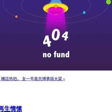
横店热拍， 女一号袁志博勇挑大梁 »
再生情愫