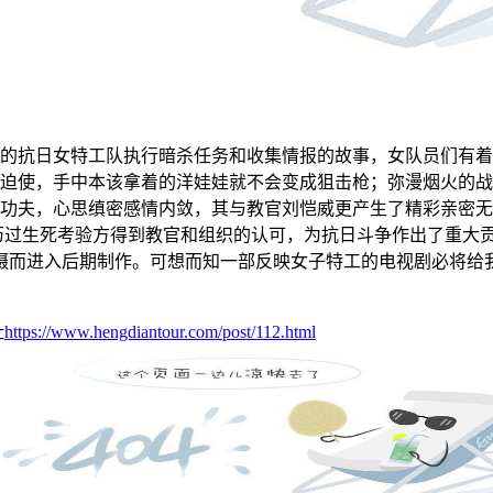
的抗日女特工队执行暗杀任务和收集情报的故事，女队员们有着
迫使，手中本该拿着的洋娃娃就不会变成狙击枪；弥漫烟火的战
功夫，心思缜密感情内敛，其与教官刘恺威更产生了精彩亲密无
过生死考验方得到教官和组织的认可，为抗日斗争作出了重大贡
拍摄而进入后期制作。可想而知一部反映女子特工的电视剧必将
址
https://www.hengdiantour.com/post/112.html