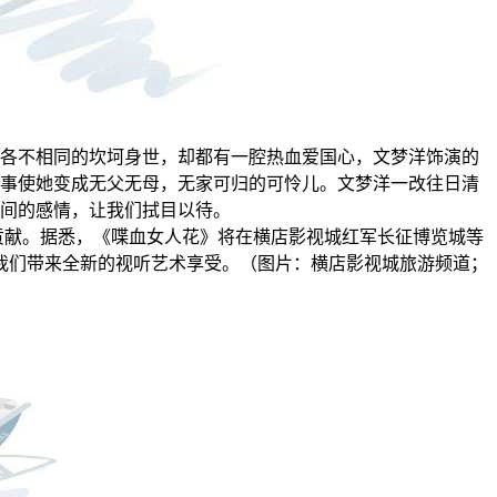
各不相同的坎坷身世，却都有一腔热血爱国心，文梦洋饰演的
事使她变成无父无母，无家可归的可怜儿。文梦洋一改往日清
间的感情，让我们拭目以待。
献。据悉，《喋血女人花》将在横店影视城红军长征博览城等
给我们带来全新的视听艺术享受。（图片：横店影视城旅游频道；