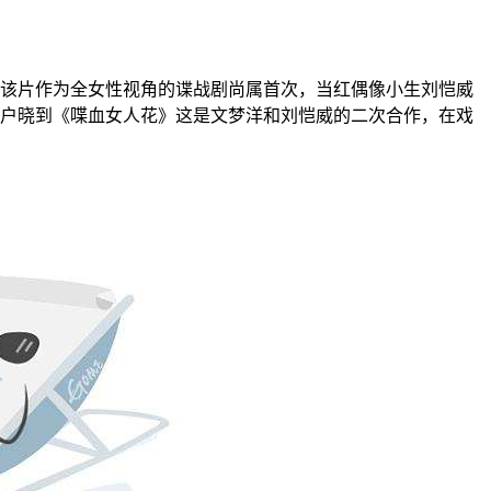
该片作为全女性视角的谍战剧尚属首次，当红偶像小生刘恺威
户晓到《喋血女人花》这是文梦洋和刘恺威的二次合作，在戏