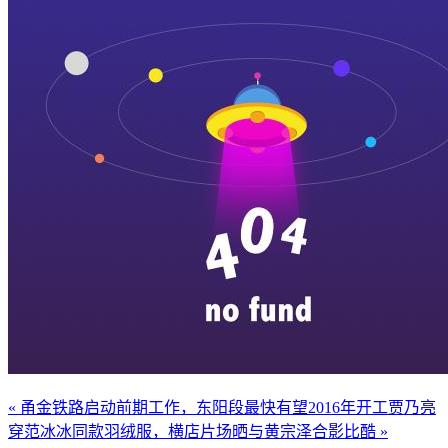
« 甬金铁路启动前期工作，东阳段最快有望2016年开工
贾乃亮
穿范冰冰同款羽绒服，横店片场晒与黄宗泽合影比酷 »