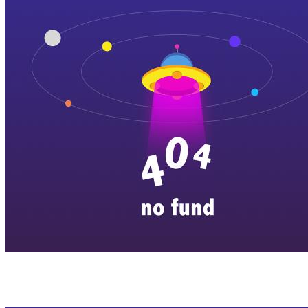
横店剧组新闻
|
旅游百问
|
群演攻略
|
横漂人物
|
横国八卦
|
怎么去
特色店铺
|
明星见面会
|
景区介绍
|
往期剧组动态
|
游玩建议
|
东阳