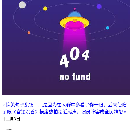
« 搞笑句子集锦：只是因为在人群中多看了你一眼，后来便瞎
了眼
《宫锁沉香》横店热拍接近尾声，演员阵容成全民猜想 »
3日
十二月