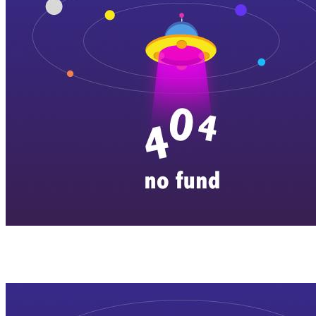
横店剧组新闻
|
旅游百问
|
群演攻略
|
横漂人物
|
横国八卦
|
怎么去
特色店铺
|
明星见面会
|
景区介绍
|
往期剧组动态
|
游玩建议
|
东阳