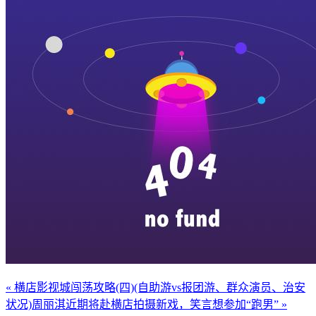
« 横店影视城闯荡攻略(四)(自助游vs报团游、群众演员、治安
状况)
周丽淇近期将赴横店拍摄新戏，笑言想参加“跑男” »