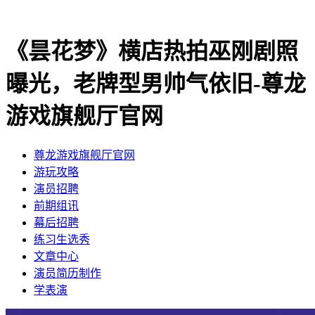
《昙花梦》横店热拍巫刚剧照
曝光，老牌型男帅气依旧-尊龙
游戏旗舰厅官网
尊龙游戏旗舰厅官网
​游玩攻略
​演员招聘
​前期组讯
​幕后招聘
​练习生选秀
文章中心
演员简历制作
学表演