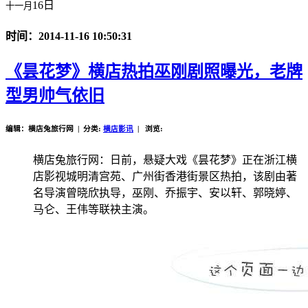
16日
十一月
时间：2014-11-16 10:50:31
《昙花梦》横店热拍巫刚剧照曝光，老牌
型男帅气依旧
编辑：横店兔旅行网 | 分类:
横店影讯
| 浏览:
横店兔旅行网：日前，悬疑大戏《昙花梦》正在浙江横
店影视城明清宫苑、广州街香港街景区热拍，该剧由著
名导演曾晓欣执导，巫刚、乔振宇、安以轩、郭晓婷、
马仑、王伟等联袂主演。