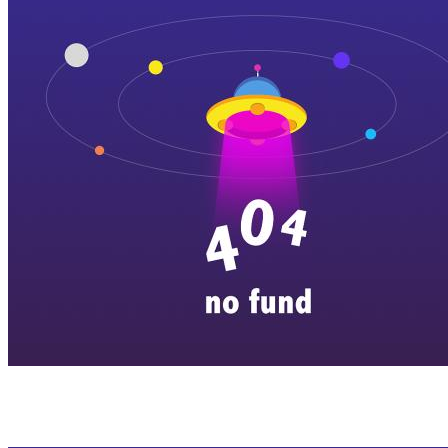
横店剧组新闻
|
旅游百问
|
群演攻略
|
横漂人物
|
横国八卦
|
怎么去
特色店铺
|
明星见面会
|
景区介绍
|
往期剧组动态
|
游玩建议
|
东阳