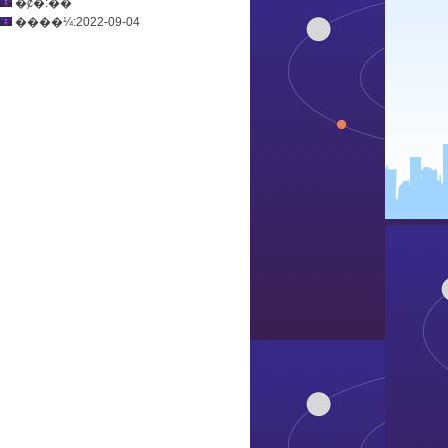
�ȼ�:��
����¼:2022-09-04