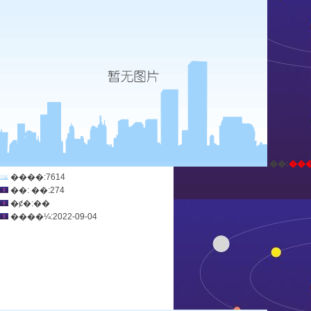
ְ��:
��
����:7614
��: ��:274
�ȼ�:��
����¼:2022-09-04