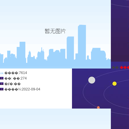
ְ��:
��
����:7614
��: ��:274
�ȼ�:��
����¼:2022-09-04