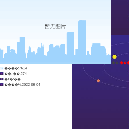
ְ��:
��
����:7614
��: ��:274
�ȼ�:��
����¼:2022-09-04