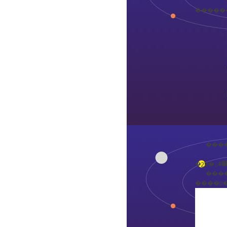
������
.
�����