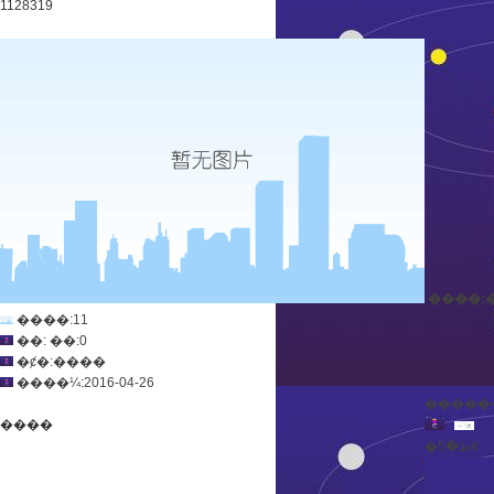
1128319
����:
����:11
��: ��:0
�ȼ�:����
����¼:2016-04-26
������ 2
����
�ظ�5¥