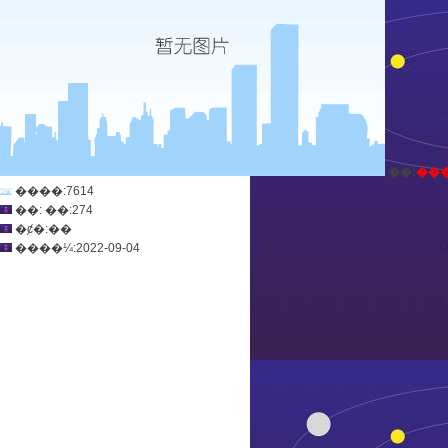
ְ��:
��
����:7614
��: ��:274
�ȼ�:��
����¼:2022-09-04