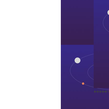
�ܶ����