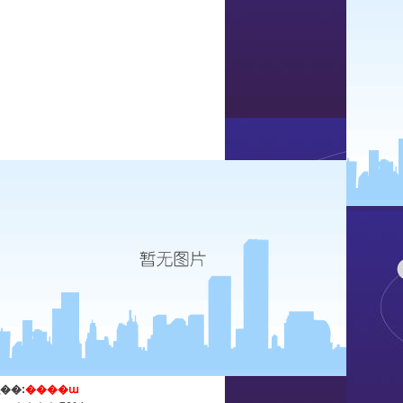
ְ��:
����ա