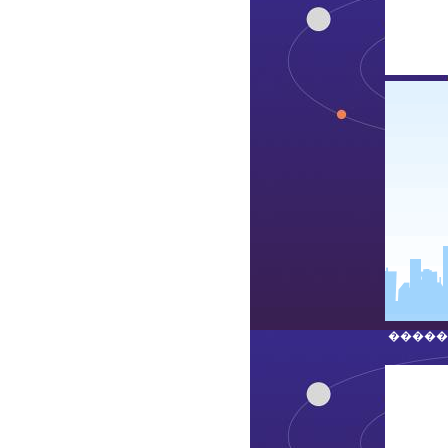
.
������