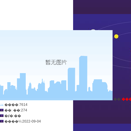
ְ��:
��
����:7614
��: ��:274
�ȼ�:��
����¼:2022-09-04