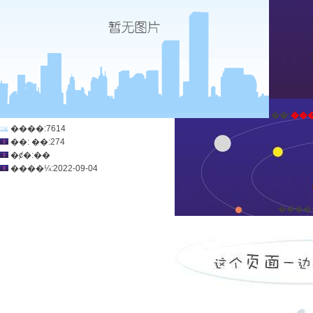
ְ��:
��
����:7614
��: ��:274
�ȼ�:��
����¼:2022-09-04
����