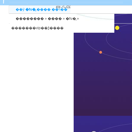
��ӱ
�ƕ�̬
����
��ױ��
��������
»
����
»
�ƕ�̬
»
�������vip��ѯ����
����